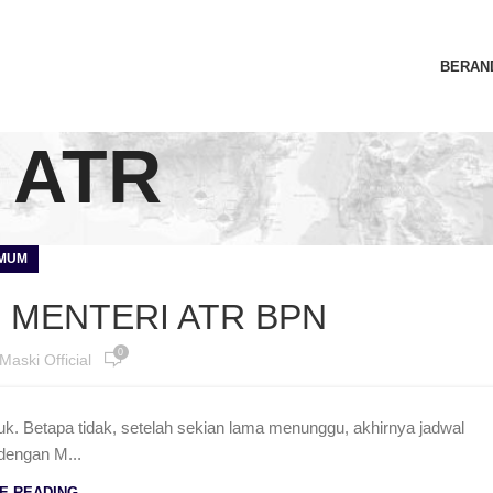
BERAN
: ATR
MUM
 MENTERI ATR BPN
0
Maski Official
 Betapa tidak, setelah sekian lama menunggu, akhirnya jadwal
dengan M...
E READING