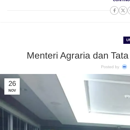
U
Menteri Agraria dan Tat
Posted by
26
NOV